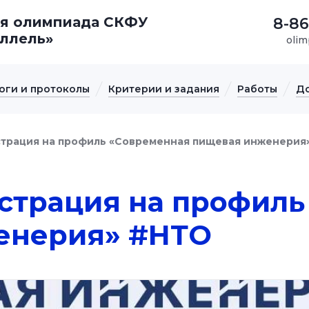
я олимпиада СКФУ
8-86
аллель»
olim
оги и протоколы
Критерии и задания
Работы
Д
страция на профиль «Современная пищевая инженерия
страция на профиль
енерия» #НТО