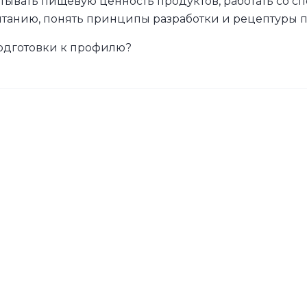
итывать пищевую ценность продуктов, работать со
танию, понять принципы разработки и рецептуры 
подготовки к профилю?