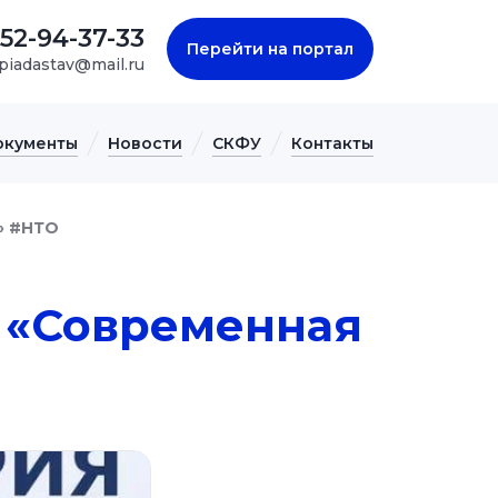
52-94-37-33
Перейти на портал
piadastav@mail.ru
окументы
Новости
СКФУ
Контакты
» #НТО
 «Современная